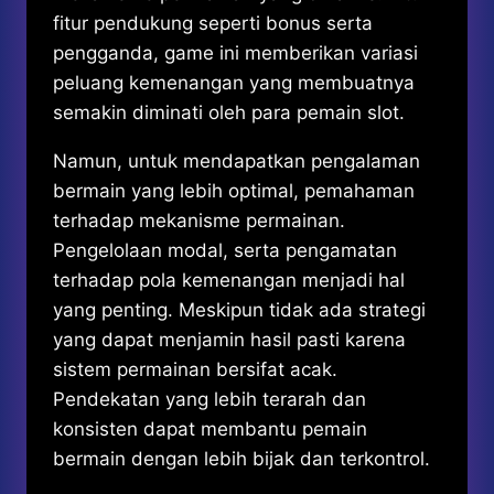
fitur pendukung seperti bonus serta
pengganda, game ini memberikan variasi
peluang kemenangan yang membuatnya
semakin diminati oleh para pemain slot.
Namun, untuk mendapatkan pengalaman
bermain yang lebih optimal, pemahaman
terhadap mekanisme permainan.
Pengelolaan modal, serta pengamatan
terhadap pola kemenangan menjadi hal
yang penting. Meskipun tidak ada strategi
yang dapat menjamin hasil pasti karena
sistem permainan bersifat acak.
Pendekatan yang lebih terarah dan
konsisten dapat membantu pemain
bermain dengan lebih bijak dan terkontrol.