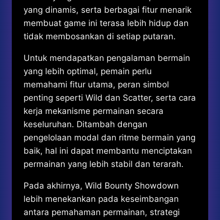
yang dinamis, serta berbagai fitur menarik
membuat game ini terasa lebih hidup dan
tidak membosankan di setiap putaran.
Untuk mendapatkan pengalaman bermain
yang lebih optimal, pemain perlu
memahami fitur utama, peran simbol
penting seperti Wild dan Scatter, serta cara
kerja mekanisme permainan secara
keseluruhan. Ditambah dengan
pengelolaan modal dan ritme bermain yang
baik, hal ini dapat membantu menciptakan
permainan yang lebih stabil dan terarah.
Pada akhirnya, Wild Bounty Showdown
lebih menekankan pada keseimbangan
antara pemahaman permainan, strategi