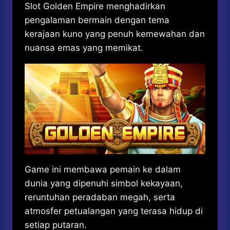
Slot Golden Empire menghadirkan
pengalaman bermain dengan tema
kerajaan kuno yang penuh kemewahan dan
nuansa emas yang memikat.
Game ini membawa pemain ke dalam
dunia yang dipenuhi simbol kekayaan,
reruntuhan peradaban megah, serta
atmosfer petualangan yang terasa hidup di
setiap putaran.