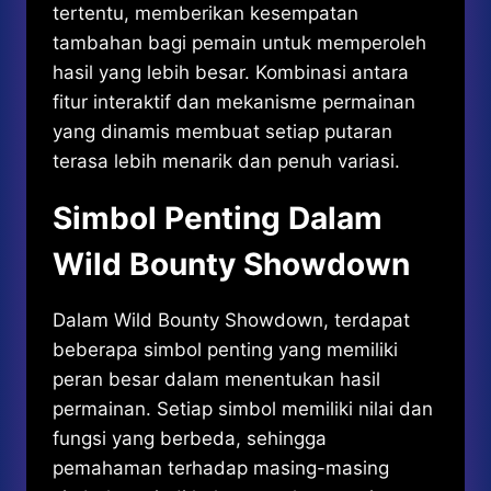
tertentu, memberikan kesempatan
tambahan bagi pemain untuk memperoleh
hasil yang lebih besar. Kombinasi antara
fitur interaktif dan mekanisme permainan
yang dinamis membuat setiap putaran
terasa lebih menarik dan penuh variasi.
Simbol Penting Dalam
Wild Bounty Showdown
Dalam Wild Bounty Showdown, terdapat
beberapa simbol penting yang memiliki
peran besar dalam menentukan hasil
permainan. Setiap simbol memiliki nilai dan
fungsi yang berbeda, sehingga
pemahaman terhadap masing-masing