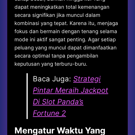
dapat meningkatkan total kemenangan
secara signifikan jika muncul dalam
kombinasi yang tepat. Karena itu, menjaga
fokus dan bermain dengan tenang selama
mode ini aktif sangat penting. Agar setiap
peluang yang muncul dapat dimanfaatkan
secara optimal tanpa pengambilan
keputusan yang terburu-buru.
Baca Juga:
Strategi
Pintar Meraih Jackpot
Di Slot Panda’s
Fortune 2
Mengatur Waktu Yang