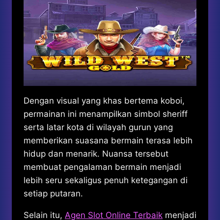
Dengan visual yang khas bertema koboi,
permainan ini menampilkan simbol sheriff
serta latar kota di wilayah gurun yang
memberikan suasana bermain terasa lebih
hidup dan menarik. Nuansa tersebut
membuat pengalaman bermain menjadi
lebih seru sekaligus penuh ketegangan di
setiap putaran.
Selain itu,
Agen Slot Online Terbaik
menjadi