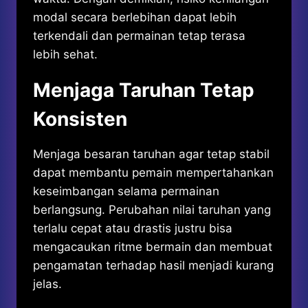
modal secara berlebihan dapat lebih
terkendali dan permainan tetap terasa
lebih sehat.
Menjaga Taruhan Tetap
Konsisten
Menjaga besaran taruhan agar tetap stabil
dapat membantu pemain mempertahankan
keseimbangan selama permainan
berlangsung. Perubahan nilai taruhan yang
terlalu cepat atau drastis justru bisa
mengacaukan ritme bermain dan membuat
pengamatan terhadap hasil menjadi kurang
jelas.