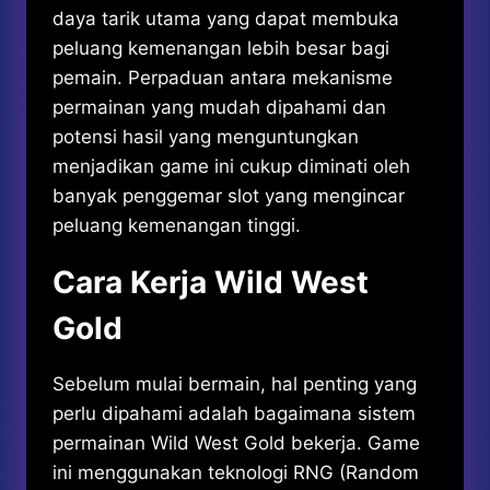
daya tarik utama yang dapat membuka
peluang kemenangan lebih besar bagi
pemain. Perpaduan antara mekanisme
permainan yang mudah dipahami dan
potensi hasil yang menguntungkan
menjadikan game ini cukup diminati oleh
banyak penggemar slot yang mengincar
peluang kemenangan tinggi.
Cara Kerja Wild West
Gold
Sebelum mulai bermain, hal penting yang
perlu dipahami adalah bagaimana sistem
permainan Wild West Gold bekerja. Game
ini menggunakan teknologi RNG (Random