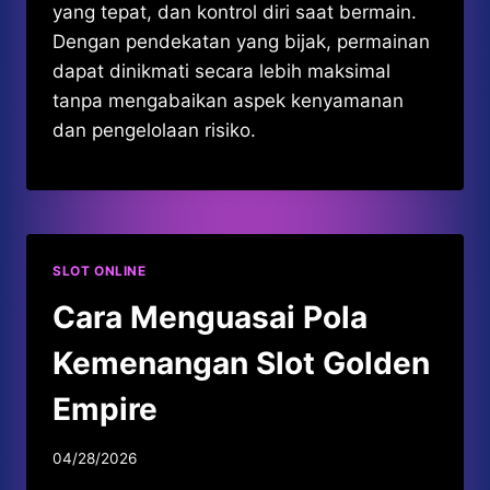
yang tepat, dan kontrol diri saat bermain.
Dengan pendekatan yang bijak, permainan
dapat dinikmati secara lebih maksimal
tanpa mengabaikan aspek kenyamanan
dan pengelolaan risiko.
SLOT ONLINE
Cara Menguasai Pola
Kemenangan Slot Golden
Empire
04/28/2026