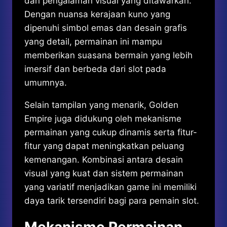
dan pengalaman visual yang ditawarkan.
Dengan nuansa kerajaan kuno yang
dipenuhi simbol emas dan desain grafis
yang detail, permainan ini mampu
memberikan suasana bermain yang lebih
imersif dan berbeda dari slot pada
umumnya.
Selain tampilan yang menarik, Golden
Empire juga didukung oleh mekanisme
permainan yang cukup dinamis serta fitur-
fitur yang dapat meningkatkan peluang
kemenangan. Kombinasi antara desain
visual yang kuat dan sistem permainan
yang variatif menjadikan game ini memiliki
daya tarik tersendiri bagi para pemain slot.
Mekanisme Permainan