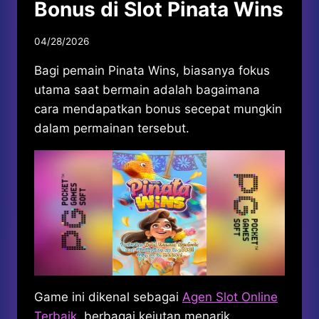
Bonus di Slot Pinata Wins
04/28/2026
Bagi pemain Pinata Wins, biasanya fokus
utama saat bermain adalah bagaimana
cara mendapatkan bonus secepat mungkin
dalam permainan tersebut.
Game ini dikenal sebagai
Agen Slot Online
Terbaik
, berbagai kejutan menarik,