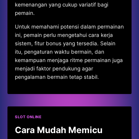
kemenangan yang cukup variatif bagi
pemain.
Untuk memahami potensi dalam permainan
ini, pemain perlu mengetahui cara kerja
sistem, fitur bonus yang tersedia. Selain
itu, pengaturan waktu bermain, dan
kemampuan menjaga ritme permainan juga
menjadi faktor pendukung agar
pengalaman bermain tetap stabil.
SLOT ONLINE
Cara Mudah Memicu