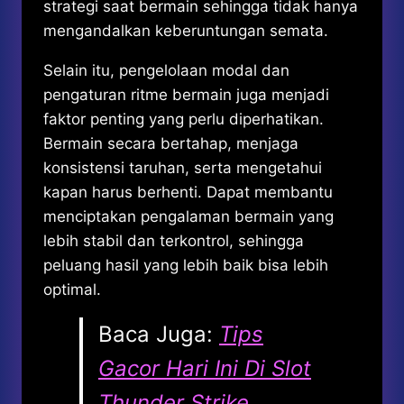
strategi saat bermain sehingga tidak hanya
mengandalkan keberuntungan semata.
Selain itu, pengelolaan modal dan
pengaturan ritme bermain juga menjadi
faktor penting yang perlu diperhatikan.
Bermain secara bertahap, menjaga
konsistensi taruhan, serta mengetahui
kapan harus berhenti. Dapat membantu
menciptakan pengalaman bermain yang
lebih stabil dan terkontrol, sehingga
peluang hasil yang lebih baik bisa lebih
optimal.
Baca Juga:
Tips
Gacor Hari Ini Di Slot
Thunder Strike