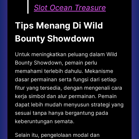
Slot Ocean Treasure
Tips Menang Di Wild
Bounty Showdown
Untuk meningkatkan peluang dalam Wild
Bounty Showdown, pemain perlu
memahami terlebih dahulu. Mekanisme
dasar permainan serta fungsi dari setiap
fitur yang tersedia, dengan mengenali cara
kerja simbol dan alur permainan. Pemain
dapat lebih mudah menyusun strategi yang
sesuai tanpa hanya bergantung pada
keberuntungan semata.
Selain itu, pengelolaan modal dan