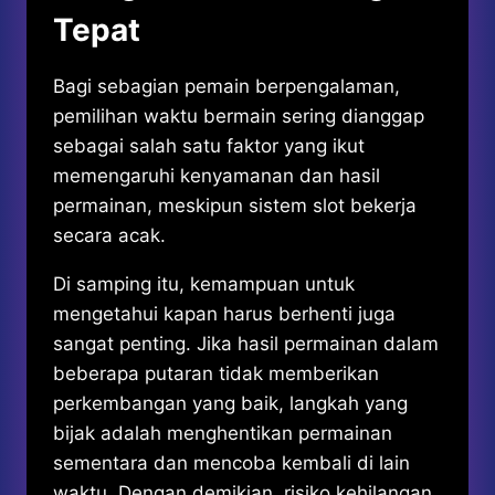
Tepat
Bagi sebagian pemain berpengalaman,
pemilihan waktu bermain sering dianggap
sebagai salah satu faktor yang ikut
memengaruhi kenyamanan dan hasil
permainan, meskipun sistem slot bekerja
secara acak.
Di samping itu, kemampuan untuk
mengetahui kapan harus berhenti juga
sangat penting. Jika hasil permainan dalam
beberapa putaran tidak memberikan
perkembangan yang baik, langkah yang
bijak adalah menghentikan permainan
sementara dan mencoba kembali di lain
waktu. Dengan demikian, risiko kehilangan