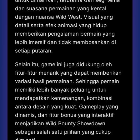
untuk dimainkan, terutama dari segi tema
dan suasana permainan yang kental
dengan nuansa Wild West. Visual yang
detail serta efek animasi yang hidup
memberikan pengalaman bermain yang
lebih imersif dan tidak membosankan di
setiap putaran.
Selain itu, game ini juga didukung oleh
fitur-fitur menarik yang dapat memberikan
variasi hasil permainan. Sehingga pemain
memiliki lebih banyak peluang untuk
mendapatkan kemenangan, kombinasi
antara desain yang kuat. Gameplay yang
dinamis, dan fitur bonus yang interaktif
menjadikan Wild Bounty Showdown
sebagai salah satu pilihan yang cukup