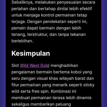
Sebaliknya, melakukan penyesuaian secara
perlahan dan bertahap dinilai lebih efektif
untuk menjaga kontrol permainan tetap
terjaga. Dengan pendekatan seperti ini,
pemain dapat bermain dengan lebih
tenang, terstruktur, dan tanpa tekanan
berlebihan.
Kesimpulan
Slot
Wild West Gold
menghadirkan
pengalaman bermain bertema koboi yang
seru dengan visual khas wilayah barat dan
fitur permainan yang menarik seperti sticky
wild serta free spin. Kombinasi ini
membuat permainan terasa lebih dinamis
sekaligus memberikan peluang