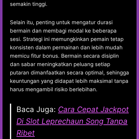
semakin tinggi.
Selain itu, penting untuk mengatur durasi
bermain dan membagi modal ke beberapa
sesi. Strategi ini memungkinkan pemain tetap
konsisten dalam permainan dan lebih mudah
memicu fitur bonus. Bermain secara disiplin
dan sabar meningkatkan peluang setiap
putaran dimanfaatkan secara optimal, sehingga
keuntungan yang didapat lebih maksimal tanpa
harus mengambil risiko berlebihan.
Baca Juga:
Cara Cepat Jackpot
Di Slot Leprechaun Song Tanpa
Ribet