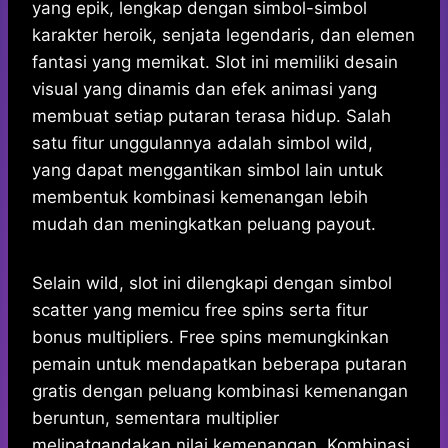
yang epik, lengkap dengan simbol-simbol
karakter heroik, senjata legendaris, dan elemen
fantasi yang memikat. Slot ini memiliki desain
visual yang dinamis dan efek animasi yang
membuat setiap putaran terasa hidup. Salah
satu fitur unggulannya adalah simbol wild,
yang dapat menggantikan simbol lain untuk
membentuk kombinasi kemenangan lebih
mudah dan meningkatkan peluang payout.
Selain wild, slot ini dilengkapi dengan simbol
scatter yang memicu free spins serta fitur
bonus multipliers. Free spins memungkinkan
pemain untuk mendapatkan beberapa putaran
gratis dengan peluang kombinasi kemenangan
beruntun, sementara multiplier
melipatgandakan nilai kemenangan. Kombinasi