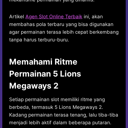
Artikel
Agen Slot Online Terbaik
ini, akan
membahas pola terbaru yang bisa digunakan
agar permainan terasa lebih cepat berkembang
tanpa harus terburu-buru.
Memahami Ritme
Permainan 5 Lions
Megaways 2
Setiap permainan slot memiliki ritme yang
berbeda, termasuk 5 Lions Megaways 2.
Kadang permainan terasa tenang, lalu tiba-tiba
menjadi lebih aktif dalam beberapa putaran.