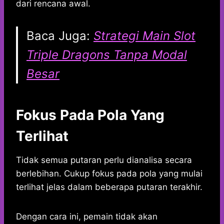
dari rencana awal.
Baca Juga:
Strategi Main Slot
Triple Dragons Tanpa Modal
Besar
Fokus Pada Pola Yang
Terlihat
Tidak semua putaran perlu dianalisa secara
berlebihan. Cukup fokus pada pola yang mulai
terlihat jelas dalam beberapa putaran terakhir.
Dengan cara ini, pemain tidak akan