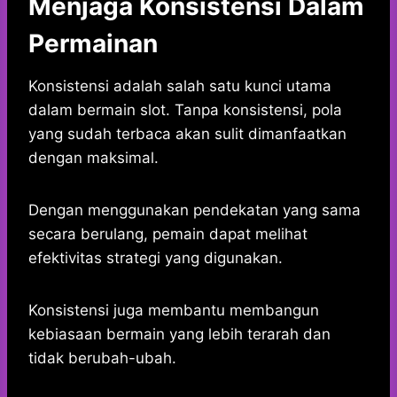
Menjaga Konsistensi Dalam
Permainan
Konsistensi adalah salah satu kunci utama
dalam bermain slot. Tanpa konsistensi, pola
yang sudah terbaca akan sulit dimanfaatkan
dengan maksimal.
Dengan menggunakan pendekatan yang sama
secara berulang, pemain dapat melihat
efektivitas strategi yang digunakan.
Konsistensi juga membantu membangun
kebiasaan bermain yang lebih terarah dan
tidak berubah-ubah.