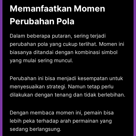
Memanfaatkan Momen
Perubahan Pola
Dalam beberapa putaran, sering terjadi
perubahan pola yang cukup terlihat. Momen ini
biasanya ditandai dengan kombinasi simbol
yang mulai sering muncul.
Perubahan ini bisa menjadi kesempatan untuk
menyesuaikan strategi. Namun tetap perlu
dilakukan dengan tenang dan tidak berlebihan.
Dengan membaca momen ini, pemain bisa
lebih peka terhadap arah permainan yang
sedang berlangsung.