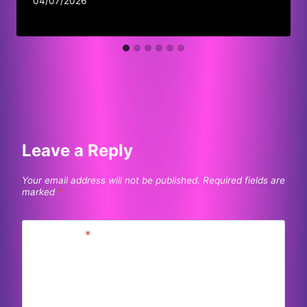
04/07/2026
Leave a Reply
Your email address will not be published.
Required fields are
marked
*
Comment
*