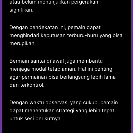
atau belum menunjukkan pergerakan
signifikan.
Dengan pendekatan ini, pemain dapat
menghindari keputusan terburu-buru yang bisa
merugikan.
Bermain santai di awal juga membantu
menjaga modal tetap aman. Hal ini penting
agar permainan bisa berlangsung lebih lama
dan terkontrol.
Dengan waktu observasi yang cukup, pemain
dapat menentukan strategi yang lebih tepat
untuk sesi berikutnya.