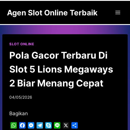
Skip
Agen Slot Online Terbaik
to
content
SLOT ONLINE
Pola Gacor Terbaru Di
Slot 5 Lions Megaways
2 Biar Menang Cepat
04/05/2026
Bagikan
W
F
M
T
S
L
X
S