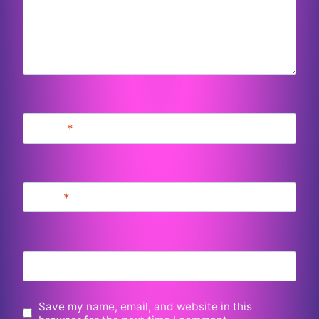
Name
*
Email
*
Website
Save my name, email, and website in this