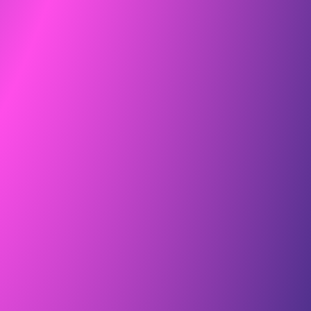
Pola Gacor Terbaru Di Slot 5
Lions Megaways 2 Biar Menang
Cepat
04/05/2026