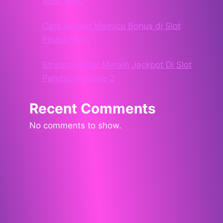
West Gold
Cara Mudah Memicu Bonus di Slot
Pinata Wins
Strategi Pintar Meraih Jackpot Di Slot
Panda’s Fortune 2
Recent Comments
No comments to show.