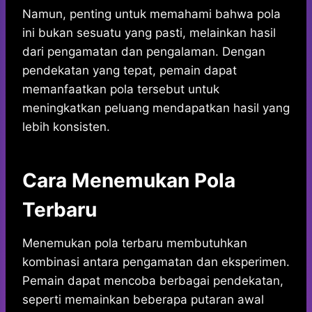
Namun, penting untuk memahami bahwa pola
ini bukan sesuatu yang pasti, melainkan hasil
dari pengamatan dan pengalaman. Dengan
pendekatan yang tepat, pemain dapat
memanfaatkan pola tersebut untuk
meningkatkan peluang mendapatkan hasil yang
lebih konsisten.
Cara Menemukan Pola
Terbaru
Menemukan pola terbaru membutuhkan
kombinasi antara pengamatan dan eksperimen.
Pemain dapat mencoba berbagai pendekatan,
seperti memainkan beberapa putaran awal