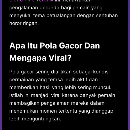
pengalaman berbeda bagi pemain yang
menyukai tema petualangan dengan sentuhan
horor ringan.
Apa Itu Pola Gacor Dan
Mengapa Viral?
Pola gacor sering diartikan sebagai kondisi
permainan yang terasa lebih aktif dan
memberikan hasil yang lebih sering muncul.
Istilah ini menjadi viral karena banyak pemain
membagikan pengalaman mereka dalam
menemukan momen tertentu yang dianggap
lebih menguntungkan.