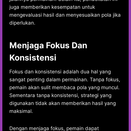
juga memberikan kesempatan untuk
mengevaluasi hasil dan menyesuaikan pola jika
diperlukan.
Menjaga Fokus Dan
Konsistensi
Fokus dan konsistensi adalah dua hal yang
sangat penting dalam permainan. Tanpa fokus,
pemain akan sulit membaca pola yang muncul.
Sementara tanpa konsistensi, strategi yang
digunakan tidak akan memberikan hasil yang
maksimal.
Dengan menjaga fokus, pemain dapat