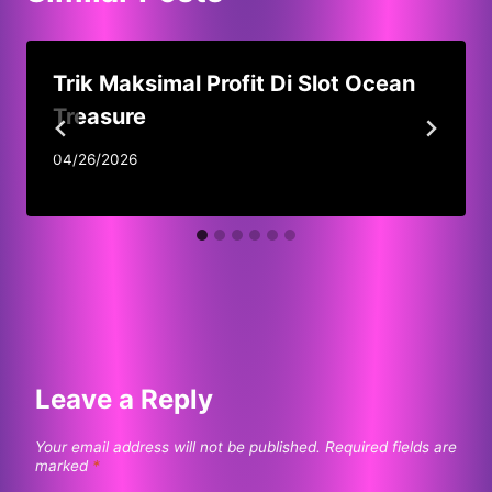
Trik Maksimal Profit Di Slot Ocean
Treasure
04/26/2026
Leave a Reply
Your email address will not be published.
Required fields are
marked
*