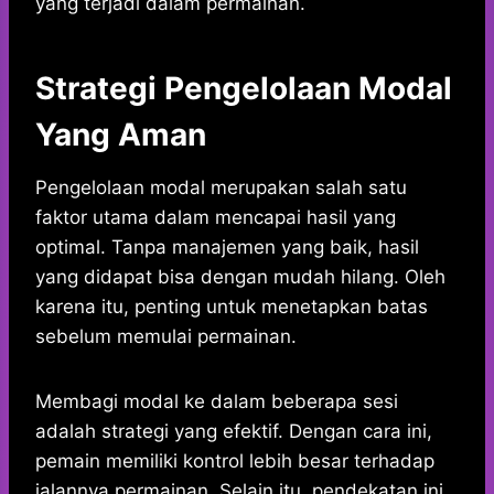
yang terjadi dalam permainan.
Strategi Pengelolaan Modal
Yang Aman
Pengelolaan modal merupakan salah satu
faktor utama dalam mencapai hasil yang
optimal. Tanpa manajemen yang baik, hasil
yang didapat bisa dengan mudah hilang. Oleh
karena itu, penting untuk menetapkan batas
sebelum memulai permainan.
Membagi modal ke dalam beberapa sesi
adalah strategi yang efektif. Dengan cara ini,
pemain memiliki kontrol lebih besar terhadap
jalannya permainan. Selain itu, pendekatan ini