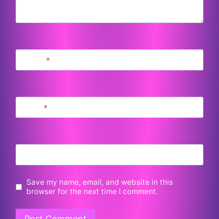
Name
*
Email
*
Website
Save my name, email, and website in this
browser for the next time I comment.