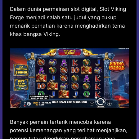
h
a
e
e
k
i
h
a
c
s
l
y
n
a
Dalam dunia permainan slot digital, Slot Viking
t
e
s
e
p
e
r
Forge menjadi salah satu judul yang cukup
s
b
e
g
e
e
menarik perhatian karena menghadirkan tema
A
o
n
r
khas bangsa Viking.
p
o
g
a
p
k
e
m
r
Banyak pemain tertarik mencoba karena
potensi kemenangan yang terlihat menjanjikan,
namun tetap diperlukan pemahaman yang