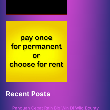
Recent Posts
Panduan Cepat Raih Big Win Di Wild Bounty