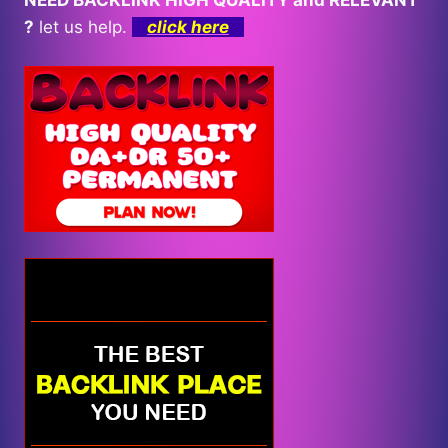
?
let us help.
click here