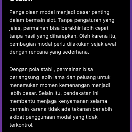
Pengelolaan modal menjadi dasar penting
dalam bermain slot. Tanpa pengaturan yang
jelas, permainan bisa berakhir lebih cepat
tanpa hasil yang diharapkan. Oleh karena itu,
pembagian modal perlu dilakukan sejak awal
dengan rencana yang sederhana.
Dengan pola stabil, permainan bisa
berlangsung lebih lama dan peluang untuk
menemukan momen kemenangan menjadi
lebih besar. Selain itu, pendekatan ini
membantu menjaga kenyamanan selama
bermain karena tidak ada tekanan berlebih
akibat penggunaan modal yang tidak
terkontrol.