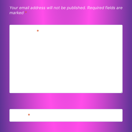
Your email address will not be published.
Required fields are
marked
*
Comment
*
Name
*