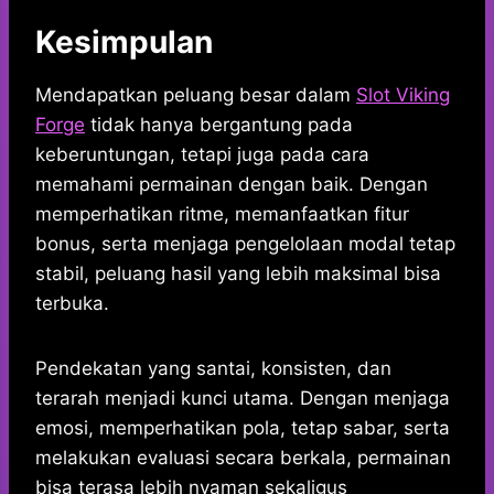
Kesimpulan
Mendapatkan peluang besar dalam
Slot Viking
Forge
tidak hanya bergantung pada
keberuntungan, tetapi juga pada cara
memahami permainan dengan baik. Dengan
memperhatikan ritme, memanfaatkan fitur
bonus, serta menjaga pengelolaan modal tetap
stabil, peluang hasil yang lebih maksimal bisa
terbuka.
Pendekatan yang santai, konsisten, dan
terarah menjadi kunci utama. Dengan menjaga
emosi, memperhatikan pola, tetap sabar, serta
melakukan evaluasi secara berkala, permainan
bisa terasa lebih nyaman sekaligus