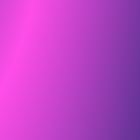
Cara Jackpot Besar Slot Rise Of
Merlin
04/07/2026