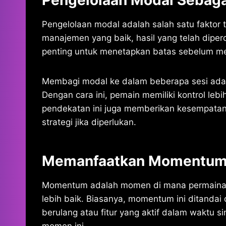
Pengelolaan Modal Sebaga
Pengelolaan modal adalah salah satu faktor t
manajemen yang baik, hasil yang telah diper
penting untuk menetapkan batas sebelum m
Membagi modal ke dalam beberapa sesi adalah
Dengan cara ini, pemain memiliki kontrol lebi
pendekatan ini juga memberikan kesempatan
strategi jika diperlukan.
Memanfaatkan Momentum
Momentum adalah momen di mana permainan t
lebih baik. Biasanya, momentum ini ditandai
berulang atau fitur yang aktif dalam waktu 