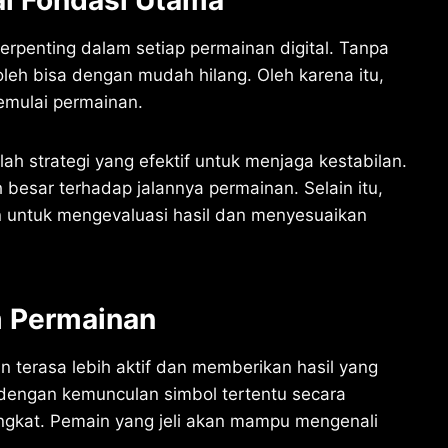
i Fondasi Utama
erpenting dalam setiap permainan digital. Tanpa
oleh bisa dengan mudah hilang. Oleh karena itu,
emulai permainan.
 strategi yang efektif untuk menjaga kestabilan.
h besar terhadap jalannya permainan. Selain itu,
 untuk mengevaluasi hasil dan menyesuaikan
 Permainan
erasa lebih aktif dan memberikan hasil yang
 dengan kemunculan simbol tertentu secara
singkat. Pemain yang jeli akan mampu mengenali