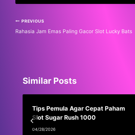
Post
PREVIOUS
Rahasia Jam Emas Paling Gacor Slot Lucky Bats
navigation
Similar Posts
Tips Pemula Agar Cepat Paham
Slot Sugar Rush 1000
04/28/2026