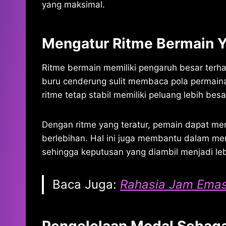
yang maksimal.
Mengatur Ritme Bermain Y
Ritme bermain memiliki pengaruh besar terha
buru cenderung sulit membaca pola permain
ritme tetap stabil memiliki peluang lebih bes
Dengan ritme yang teratur, pemain dapat me
berlebihan. Hal ini juga membantu dalam me
sehingga keputusan yang diambil menjadi leb
Baca Juga:
Rahasia Jam Emas 