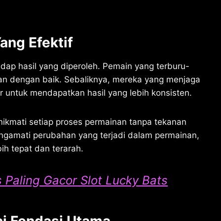
ang Efektif
dap hasil yang diperoleh. Pemain yang terburu-
an dengan baik. Sebaliknya, mereka yang menjaga
ar untuk mendapatkan hasil yang lebih konsisten.
nikmati setiap proses permainan tanpa tekanan
ngamati perubahan yang terjadi dalam permainan,
ih tepat dan terarah.
Paling Gacor Slot Lucky Bats