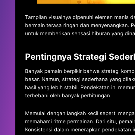
Tampilan visualnya dipenuhi elemen manis 
bermain terasa ringan dan menyenangkan. 
untuk memberikan sensasi hiburan yang din
Pentingnya Strategi Sede
Banyak pemain berpikir bahwa strategi komp
besar. Namun, strategi sederhana yang dilak
hasil yang lebih stabil. Pendekatan ini mem
terbebani oleh banyak perhitungan.
Memulai dengan langkah kecil seperti meng
memahami ritme permainan. Dari situ, pemai
Konsistensi dalam menerapkan pendekatan in