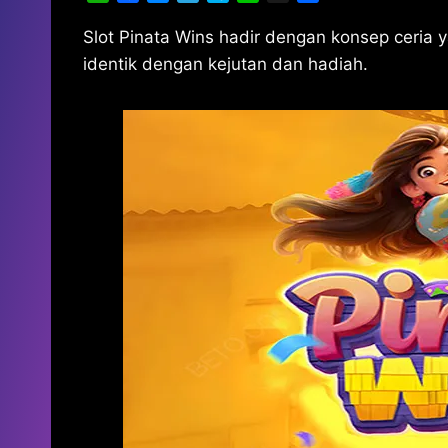
h
a
e
e
k
i
h
a
c
s
l
y
n
a
Slot Pinata Wins hadir dengan konsep ceria y
t
e
s
e
p
e
r
identik dengan kejutan dan hadiah.
s
b
e
g
e
e
A
o
n
r
p
o
g
a
p
k
e
m
r