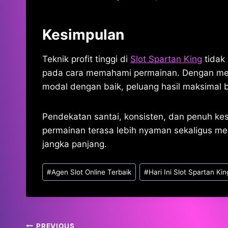
Kesimpulan
Teknik profit tinggi di
Slot Spartan King
tidak
pada cara memahami permainan. Dengan meng
modal dengan baik, peluang hasil maksimal b
Pendekatan santai, konsisten, dan penuh kes
permainan terasa lebih nyaman sekaligus mem
jangka panjang.
Post
#
Agen Slot Online Terbaik
#
Hari Ini Slot Spartan Kin
Tags:
PREVIOUS