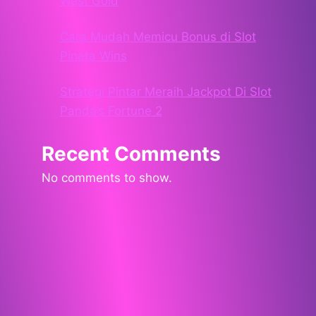
West Gold
Cara Mudah Memicu Bonus di Slot
Pinata Wins
Strategi Pintar Meraih Jackpot Di Slot
Panda’s Fortune 2
Recent Comments
No comments to show.