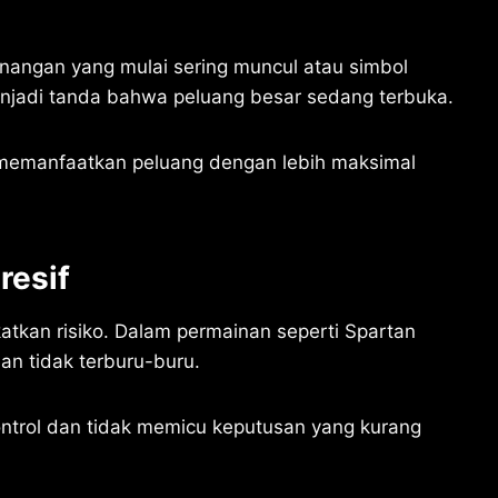
nangan yang mulai sering muncul atau simbol
a menjadi tanda bahwa peluang besar sedang terbuka.
 memanfaatkan peluang dengan lebih maksimal
resif
katkan risiko. Dalam permainan seperti Spartan
dan tidak terburu-buru.
kontrol dan tidak memicu keputusan yang kurang