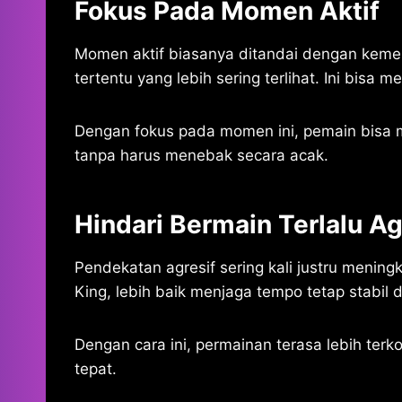
Fokus Pada Momen Aktif
Momen aktif biasanya ditandai dengan keme
tertentu yang lebih sering terlihat. Ini bis
Dengan fokus pada momen ini, pemain bisa
tanpa harus menebak secara acak.
Hindari Bermain Terlalu Ag
Pendekatan agresif sering kali justru mening
King, lebih baik menjaga tempo tetap stabil 
Dengan cara ini, permainan terasa lebih ter
tepat.