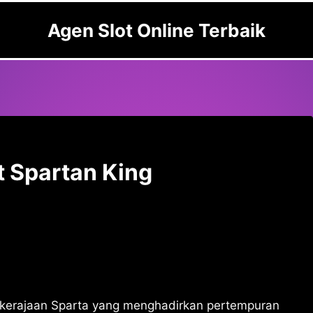
Agen Slot Online Terbaik
ot Spartan King
a kerajaan Sparta yang menghadirkan pertempuran