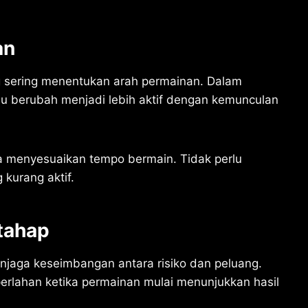
an
g sering menentukan arah permainan. Dalam
alu berubah menjadi lebih aktif dengan kemunculan
a menyesuaikan tempo bermain. Tidak perlu
kurang aktif.
tahap
aga keseimbangan antara risiko dan peluang.
a perlahan ketika permainan mulai menunjukkan hasil