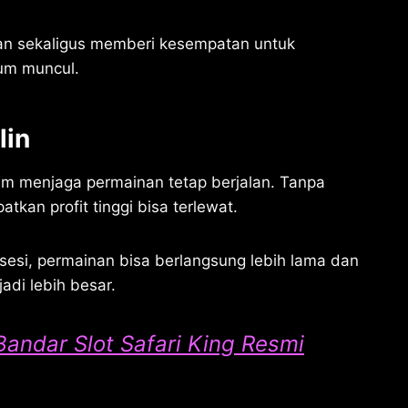
an sekaligus memberi kesempatan untuk
um muncul.
lin
am menjaga permainan tetap berjalan. Tanpa
kan profit tinggi bisa terlewat.
si, permainan bisa berlangsung lebih lama dan
di lebih besar.
andar Slot Safari King Resmi