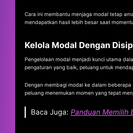
Cara ini membantu menjaga modal tetap am
mendapatkan hasil lebih besar saat moment
Kelola Modal Dengan Disip
Pengelolaan modal menjadi kunci utama dal
pengaturan yang baik, peluang untuk mendapat
Dengan membagi modal ke dalam beberapa se
peluang menemukan momen yang tepat menja
Baca Juga:
Panduan Memilih B