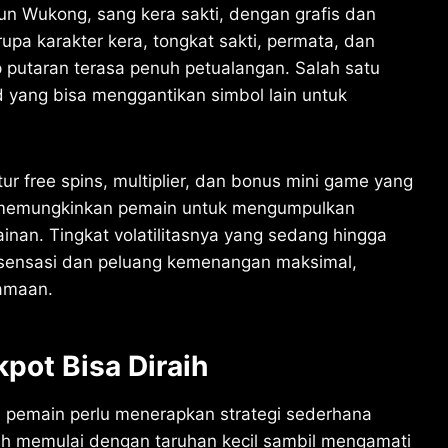
 Wukong, sang kera sakti, dengan grafis dan
pa karakter kera, tongkat sakti, permata, dan
 putaran terasa penuh petualangan. Salah satu
ld yang bisa menggantikan simbol lain untuk
ur free spins, multiplier, dan bonus mini game yang
ni memungkinkan pemain untuk mengumpulkan
nan. Tingkat volatilitasnya yang sedang hingga
i sensasi dan peluang kemenangan maksimal,
samaan.
pot Bisa Diraih
pemain perlu menerapkan strategi sederhana
lah memulai dengan taruhan kecil sambil mengamati