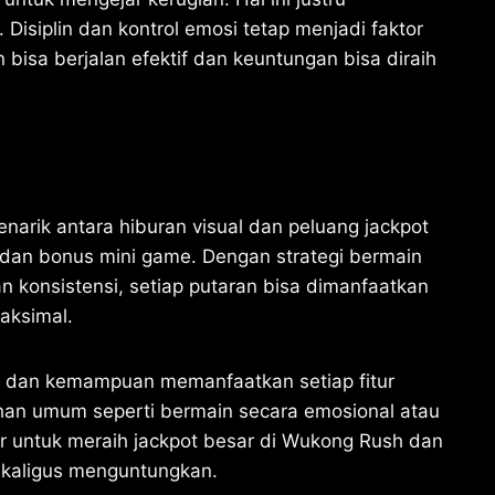
 Disiplin dan kontrol emosi tetap menjadi faktor
 bisa berjalan efektif dan keuntungan bisa diraih
rik antara hiburan visual dan peluang jackpot
ier, dan bonus mini game. Dengan strategi bermain
n konsistensi, setiap putaran bisa dimanfaatkan
aksimal.
s, dan kemampuan memanfaatkan setiap fitur
han umum seperti bermain secara emosional atau
ar untuk meraih jackpot besar di Wukong Rush dan
ekaligus menguntungkan.