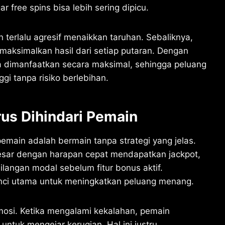
 free spins bisa lebih sering dipicu.
an terlalu agresif menaikkan taruhan. Sebaliknya,
emaksimalkan hasil dari setiap putaran. Dengan
 dimanfaatkan secara maksimal, sehingga peluang
gi tanpa risiko berlebihan.
us Dihindari Pemain
pemain adalah bermain tanpa strategi yang jelas.
sar dengan harapan cepat mendapatkan jackpot,
hilangan modal sebelum fitur bonus aktif.
ci utama untuk meningkatkan peluang menang.
osi. Ketika mengalami kekalahan, pemain
ntuk mengejar kerugian. Hal ini justru