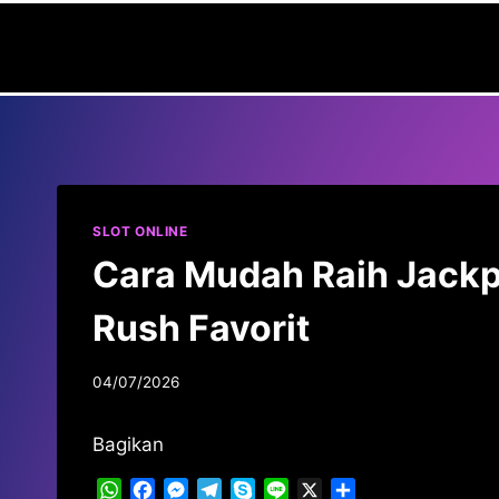
Skip
to
content
SLOT ONLINE
Cara Mudah Raih Jackp
Rush Favorit
04/07/2026
Bagikan
W
F
M
T
S
L
X
S