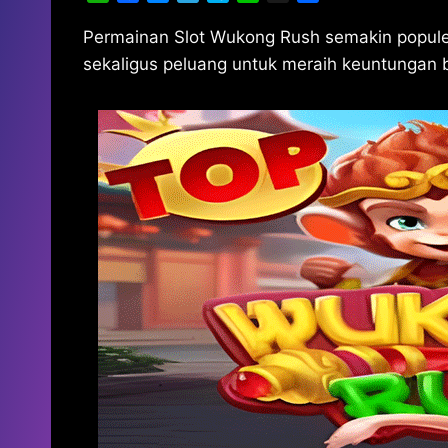
h
a
e
e
k
i
h
a
c
s
l
y
n
a
Permainan Slot Wukong Rush semakin popule
t
e
s
e
p
e
r
sekaligus peluang untuk meraih keuntungan 
s
b
e
g
e
e
A
o
n
r
p
o
g
a
p
k
e
m
r