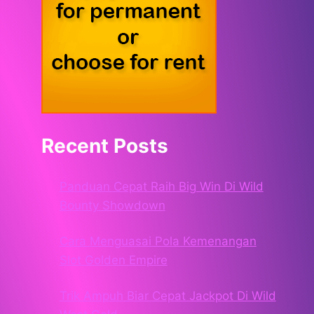
Recent Posts
Panduan Cepat Raih Big Win Di Wild
Bounty Showdown
Cara Menguasai Pola Kemenangan
Slot Golden Empire
Trik Ampuh Biar Cepat Jackpot Di Wild