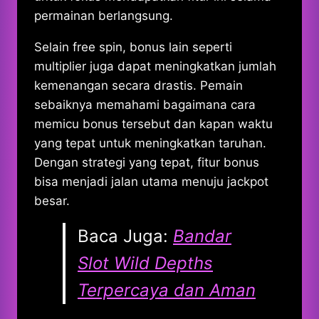
permainan berlangsung.
Selain free spin, bonus lain seperti
multiplier juga dapat meningkatkan jumlah
kemenangan secara drastis. Pemain
sebaiknya memahami bagaimana cara
memicu bonus tersebut dan kapan waktu
yang tepat untuk meningkatkan taruhan.
Dengan strategi yang tepat, fitur bonus
bisa menjadi jalan utama menuju jackpot
besar.
Baca Juga:
Bandar
Slot Wild Depths
Terpercaya dan Aman