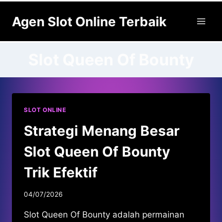
Skip
Agen Slot Online Terbaik
to
content
Slot Queen Of Bounty
SLOT ONLINE
Strategi Menang Besar
Slot Queen Of Bounty
Trik Efektif
04/07/2026
Slot Queen Of Bounty adalah permainan