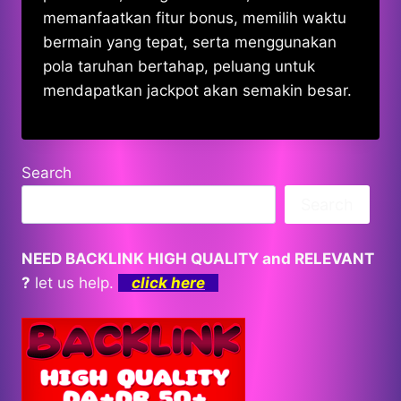
memanfaatkan fitur bonus, memilih waktu
bermain yang tepat, serta menggunakan
pola taruhan bertahap, peluang untuk
mendapatkan jackpot akan semakin besar.
Search
Search
NEED BACKLINK HIGH QUALITY and RELEVANT
?
let us help.
click here