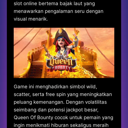
slot online bertema bajak laut yang
menawarkan pengalaman seru dengan
visual menarik.
Game ini menghadirkan simbol wild,
scatter, serta free spin yang meningkatkan
peluang kemenangan. Dengan volatilitas
seimbang dan potensi jackpot besar,
Queen Of Bounty cocok untuk pemain yang
ingin menikmati hiburan sekaligus meraih