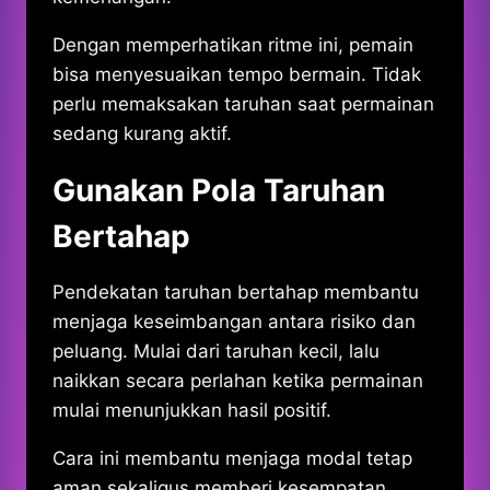
Dengan memperhatikan ritme ini, pemain
bisa menyesuaikan tempo bermain. Tidak
perlu memaksakan taruhan saat permainan
sedang kurang aktif.
Gunakan Pola Taruhan
Bertahap
Pendekatan taruhan bertahap membantu
menjaga keseimbangan antara risiko dan
peluang. Mulai dari taruhan kecil, lalu
naikkan secara perlahan ketika permainan
mulai menunjukkan hasil positif.
Cara ini membantu menjaga modal tetap
aman sekaligus memberi kesempatan