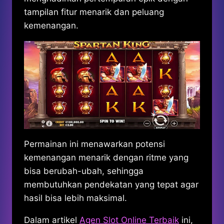
tampilan fitur menarik dan peluang
kemenangan.
Permainan ini menawarkan potensi
kemenangan menarik dengan ritme yang
bisa berubah-ubah, sehingga
membutuhkan pendekatan yang tepat agar
hasil bisa lebih maksimal.
Dalam artikel
Agen Slot Online Terbaik
ini,