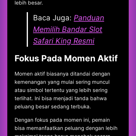
lebih besar.
Baca Juga:
Panduan
Memilih Bandar Slot
Safari King Resmi
Fokus Pada Momen Aktif
Momen aktif biasanya ditandai dengan
kemenangan yang mulai sering muncul
atau simbol tertentu yang lebih sering
terlihat. Ini bisa menjadi tanda bahwa
peluang besar sedang terbuka.
Dengan fokus pada momen ini, pemain
bisa memanfaatkan peluang dengan lebih