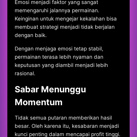
Emosi menjadi faktor yang sangat
memengaruhi jalannya permainan.
Keinginan untuk mengejar kekalahan bisa
membuat strategi menjadi tidak berjalan
dengan baik.
Dengan menjaga emosi tetap stabil,
permainan terasa lebih nyaman dan
keputusan yang diambil menjadi lebih
rasional.
Sabar Menunggu
Momentum
Tidak semua putaran memberikan hasil
besar. Oleh karena itu, kesabaran menjadi
kunci penting dalam mencapai profit tinggi.