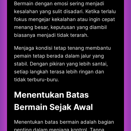
Bermain dengan emosi sering menjadi
kesalahan yang sulit disadari. Ketika terlalu
fokus mengejar kekalahan atau ingin cepat
menang besar, keputusan yang diambil
biasanya menjadi tidak terarah.
Menjaga kondisi tetap tenang membantu
pemain tetap berada dalam jalur yang
stabil. Dengan pikiran yang lebih santai,
setiap langkah terasa lebih ringan dan
tidak terburu-buru.
Menentukan Batas
Bermain Sejak Awal
Menentukan batas bermain adalah bagian
penting dalam menjaga kontrol. Tanpa