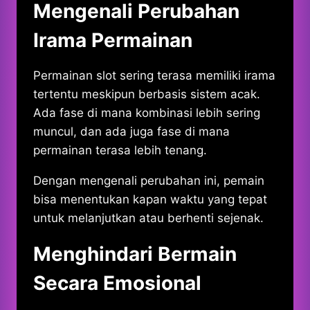
Mengenali Perubahan
Irama Permainan
Permainan slot sering terasa memiliki irama
tertentu meskipun berbasis sistem acak.
Ada fase di mana kombinasi lebih sering
muncul, dan ada juga fase di mana
permainan terasa lebih tenang.
Dengan mengenali perubahan ini, pemain
bisa menentukan kapan waktu yang tepat
untuk melanjutkan atau berhenti sejenak.
Menghindari Bermain
Secara Emosional