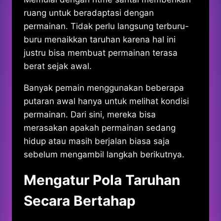
ruang untuk beradaptasi dengan
permainan. Tidak perlu langsung terburu-
buru menaikkan taruhan karena hal ini
justru bisa membuat permainan terasa
berat sejak awal.
Banyak pemain menggunakan beberapa
putaran awal hanya untuk melihat kondisi
permainan. Dari sini, mereka bisa
merasakan apakah permainan sedang
hidup atau masih berjalan biasa saja
sebelum mengambil langkah berikutnya.
Mengatur Pola Taruhan
Secara Bertahap