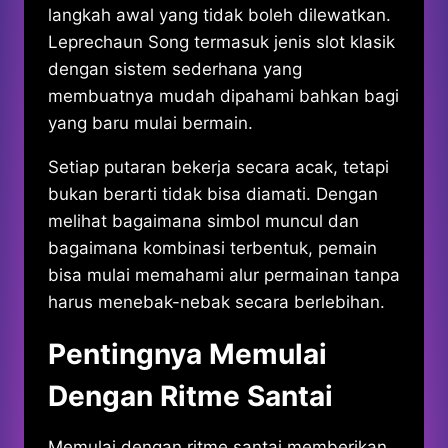
langkah awal yang tidak boleh dilewatkan.
Leprechaun Song termasuk jenis slot klasik
dengan sistem sederhana yang
membuatnya mudah dipahami bahkan bagi
yang baru mulai bermain.
Setiap putaran bekerja secara acak, tetapi
bukan berarti tidak bisa diamati. Dengan
melihat bagaimana simbol muncul dan
bagaimana kombinasi terbentuk, pemain
bisa mulai memahami alur permainan tanpa
harus menebak-nebak secara berlebihan.
Pentingnya Memulai
Dengan Ritme Santai
Memulai dengan ritme santai memberikan