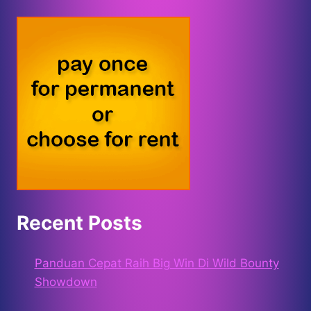
Recent Posts
Panduan Cepat Raih Big Win Di Wild Bounty
Showdown