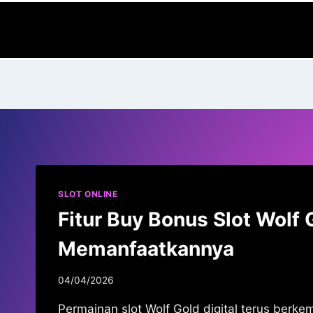
Skip
to
content
SLOT ONLINE
Fitur Buy Bonus Slot Wolf 
Memanfaatkannya
04/04/2026
Permainan slot Wolf Gold digital terus berk