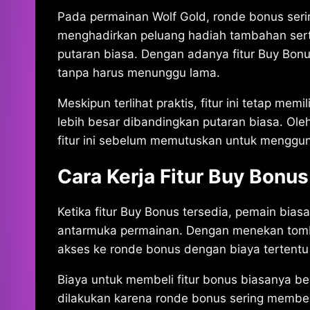
Pada permainan Wolf Gold, ronde bonus seri
menghadirkan peluang hadiah tambahan ser
putaran biasa. Dengan adanya fitur Buy Bo
tanpa harus menunggu lama.
Meskipun terlihat praktis, fitur ini tetap mem
lebih besar dibandingkan putaran biasa. Ole
fitur ini sebelum memutuskan untuk menggu
Cara Kerja Fitur Buy Bonu
Ketika fitur Buy Bonus tersedia, pemain bia
antarmuka permainan. Dengan menekan tomb
akses ke ronde bonus dengan biaya tertentu y
Biaya untuk membeli fitur bonus biasanya bebe
dilakukan karena ronde bonus sering member