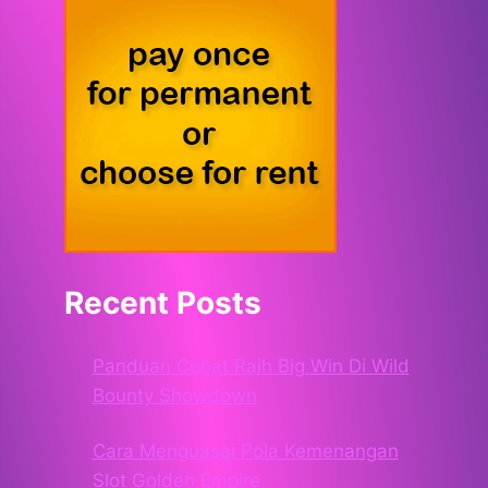
Recent Posts
Panduan Cepat Raih Big Win Di Wild
Bounty Showdown
Cara Menguasai Pola Kemenangan
Slot Golden Empire