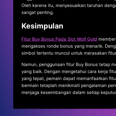
Oleh karena itu, menyesuaikan taruhan den
sangat penting.
Kesimpulan
Fitur Buy Bonus Pada Slot Wolf Gold
memberik
mengakses ronde bonus yang menarik. Denga
simbol tertentu muncul untuk merasakan fit
Namun, penggunaan fitur Buy Bonus tetap 
yang baik. Dengan mengetahui cara kerja fit
yang tepat, pemain dapat memanfaatkan fitur 
bermain tetaplah menikmati pengalaman per
menjaga keseimbangan dalam setiap keputus