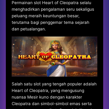
Permainan slot Heart of Cleopatra selalu
menghadirkan pengalaman seru sekaligus
peluang meraih keuntungan besar,
terutama bagi penggemar tema sejarah
dan petualangan.
Salah satu slot yang tengah populer adalah
Heart of Cleopatra, yang mengusung
nuansa Mesir kuno dengan karakter
Cleopatra dan simbol-simbol emas serta