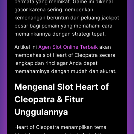
permata yang memikat. Game ini dikenal
gacor karena sering memberikan
kemenangan beruntun dan peluang jackpot
besar bagi pemain yang memahami cara
memainkannya dengan strategi tepat.
Artikel ini
Agen Slot Online Terbaik
akan
membahas slot Heart of Cleopatra secara
lengkap dan rinci agar Anda dapat
memahaminya dengan mudah dan akurat.
Mengenal Slot Heart of
Cleopatra & Fitur
Unggulannya
Heart of Cleopatra menampilkan tema