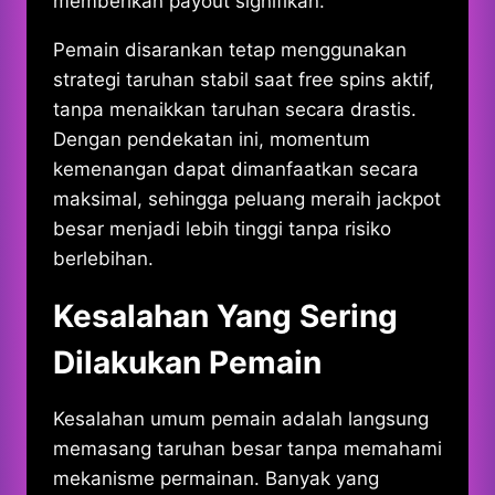
memberikan payout signifikan.
Pemain disarankan tetap menggunakan
strategi taruhan stabil saat free spins aktif,
tanpa menaikkan taruhan secara drastis.
Dengan pendekatan ini, momentum
kemenangan dapat dimanfaatkan secara
maksimal, sehingga peluang meraih jackpot
besar menjadi lebih tinggi tanpa risiko
berlebihan.
Kesalahan Yang Sering
Dilakukan Pemain
Kesalahan umum pemain adalah langsung
memasang taruhan besar tanpa memahami
mekanisme permainan. Banyak yang