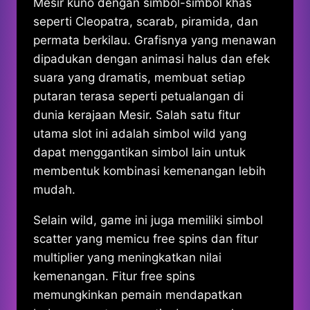
Mesir kuno dengan simbol-simbol khas
seperti Cleopatra, scarab, piramida, dan
permata berkilau. Grafisnya yang menawan
dipadukan dengan animasi halus dan efek
suara yang dramatis, membuat setiap
putaran terasa seperti petualangan di
dunia kerajaan Mesir. Salah satu fitur
utama slot ini adalah simbol wild yang
dapat menggantikan simbol lain untuk
membentuk kombinasi kemenangan lebih
mudah.
Selain wild, game ini juga memiliki simbol
scatter yang memicu free spins dan fitur
multiplier yang meningkatkan nilai
kemenangan. Fitur free spins
memungkinkan pemain mendapatkan