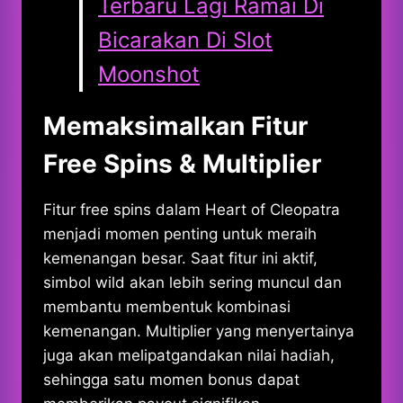
Terbaru Lagi Ramai Di
Bicarakan Di Slot
Moonshot
Memaksimalkan Fitur
Free Spins & Multiplier
Fitur free spins dalam Heart of Cleopatra
menjadi momen penting untuk meraih
kemenangan besar. Saat fitur ini aktif,
simbol wild akan lebih sering muncul dan
membantu membentuk kombinasi
kemenangan. Multiplier yang menyertainya
juga akan melipatgandakan nilai hadiah,
sehingga satu momen bonus dapat