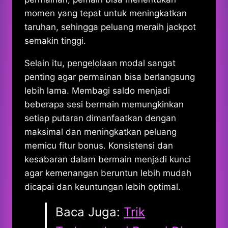
momen yang tepat untuk meningkatkan
taruhan, sehingga peluang meraih jackpot
semakin tinggi.
Selain itu, pengelolaan modal sangat
penting agar permainan bisa berlangsung
lebih lama. Membagi saldo menjadi
beberapa sesi bermain memungkinkan
setiap putaran dimanfaatkan dengan
maksimal dan meningkatkan peluang
memicu fitur bonus. Konsistensi dan
kesabaran dalam bermain menjadi kunci
agar kemenangan beruntun lebih mudah
dicapai dan keuntungan lebih optimal.
Baca Juga:
Trik