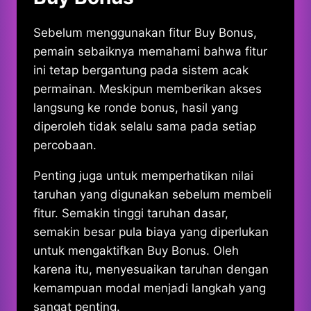
Sebelum menggunakan fitur Buy Bonus,
pemain sebaiknya memahami bahwa fitur
ini tetap bergantung pada sistem acak
permainan. Meskipun memberikan akses
langsung ke ronde bonus, hasil yang
diperoleh tidak selalu sama pada setiap
percobaan.
Penting juga untuk memperhatikan nilai
taruhan yang digunakan sebelum membeli
fitur. Semakin tinggi taruhan dasar,
semakin besar pula biaya yang diperlukan
untuk mengaktifkan Buy Bonus. Oleh
karena itu, menyesuaikan taruhan dengan
kemampuan modal menjadi langkah yang
sangat penting.