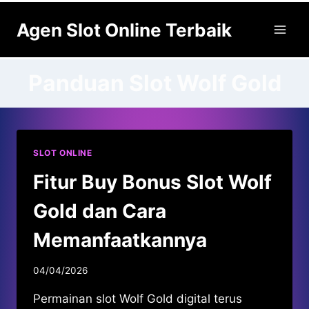
Skip
Agen Slot Online Terbaik
to
content
Panduan Slot Wolf Gold
SLOT ONLINE
Fitur Buy Bonus Slot Wolf
Gold dan Cara
Memanfaatkannya
04/04/2026
Permainan slot Wolf Gold digital terus