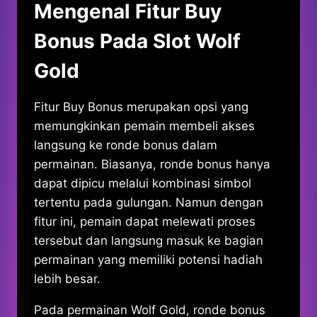
Mengenal Fitur Buy
Bonus Pada Slot Wolf
Gold
Fitur Buy Bonus merupakan opsi yang
memungkinkan pemain membeli akses
langsung ke ronde bonus dalam
permainan. Biasanya, ronde bonus hanya
dapat dipicu melalui kombinasi simbol
tertentu pada gulungan. Namun dengan
fitur ini, pemain dapat melewati proses
tersebut dan langsung masuk ke bagian
permainan yang memiliki potensi hadiah
lebih besar.
Pada permainan Wolf Gold, ronde bonus