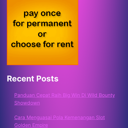
Recent Posts
Panduan Cepat Raih Big Win Di Wild Bounty
Showdown
Cara Menguasai Pola Kemenangan Slot
Golden Empire