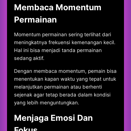
Membaca Momentum
Permainan
Momentum permainan sering terlihat dari
meningkatnya frekuensi kemenangan kecil.
Hal ini bisa menjadi tanda permainan
sedang aktif.
Dengan membaca momentum, pemain bisa
menentukan kapan waktu yang tepat untuk
melanjutkan permainan atau berhenti
sejenak agar tetap berada dalam kondisi
yang lebih menguntungkan.
Menjaga Emosi Dan
Fokus