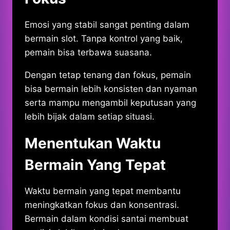
Emosi yang stabil sangat penting dalam
bermain slot. Tanpa kontrol yang baik,
pemain bisa terbawa suasana.
Dengan tetap tenang dan fokus, pemain
bisa bermain lebih konsisten dan nyaman
serta mampu mengambil keputusan yang
lebih bijak dalam setiap situasi.
Menentukan Waktu
Bermain Yang Tepat
Waktu bermain yang tepat membantu
meningkatkan fokus dan konsentrasi.
Bermain dalam kondisi santai membuat