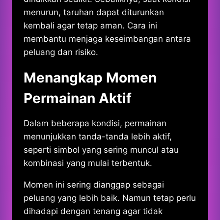
menurun, taruhan dapat diturunkan
kembali agar tetap aman. Cara ini
membantu menjaga keseimbangan antara
peluang dan risiko.
Menangkap Momen
Permainan Aktif
Dalam beberapa kondisi, permainan
menunjukkan tanda-tanda lebih aktif,
seperti simbol yang sering muncul atau
kombinasi yang mulai terbentuk.
Momen ini sering dianggap sebagai
peluang yang lebih baik. Namun tetap perlu
dihadapi dengan tenang agar tidak