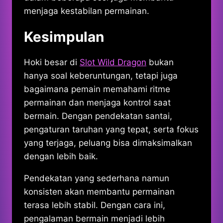
menjaga kestabilan permainan.
Kesimpulan
Hoki besar di
Slot Wild Dragon
bukan
hanya soal keberuntungan, tetapi juga
bagaimana pemain memahami ritme
permainan dan menjaga kontrol saat
bermain. Dengan pendekatan santai,
pengaturan taruhan yang tepat, serta fokus
yang terjaga, peluang bisa dimaksimalkan
dengan lebih baik.
Pendekatan yang sederhana namun
konsisten akan membantu permainan
terasa lebih stabil. Dengan cara ini,
pengalaman bermain menjadi lebih