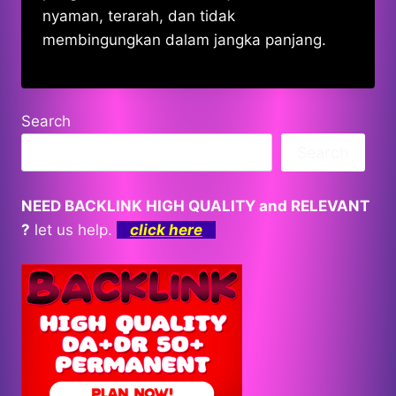
nyaman, terarah, dan tidak
membingungkan dalam jangka panjang.
Search
Search
NEED BACKLINK HIGH QUALITY and RELEVANT
?
let us help.
click here